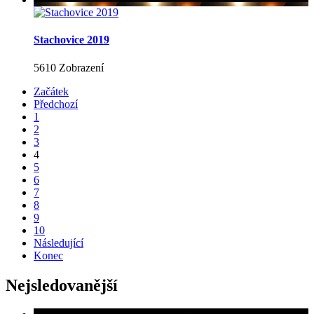
Stachovice 2019
5610 Zobrazení
Začátek
Předchozí
1
2
3
4
5
6
7
8
9
10
Následující
Konec
Nejsledovanější