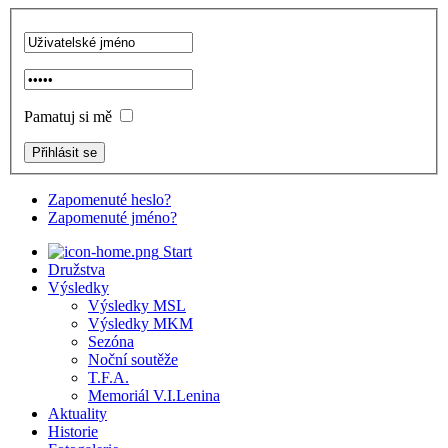
Pamatuj si mě
Zapomenuté heslo?
Zapomenuté jméno?
Start
Družstva
Výsledky
Výsledky MSL
Výsledky MKM
Sezóna
Noční soutěže
T.F.A.
Memoriál V.I.Lenina
Aktuality
Historie