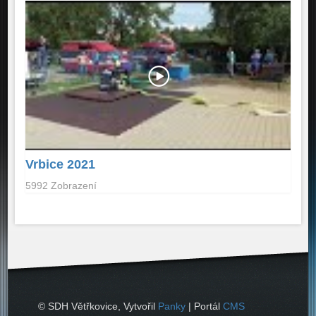
Vrbice 2021
5992 Zobrazení
© SDH Větřkovice, Vytvořil
Panky
| Portál
CMS