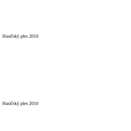
Hasičský ples 2010
Hasičský ples 2010