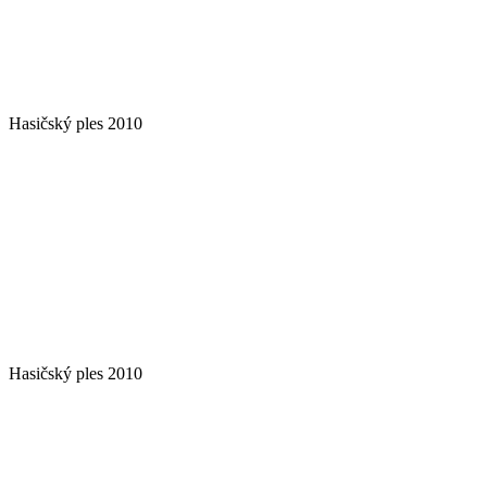
Hasičský ples 2010
Hasičský ples 2010