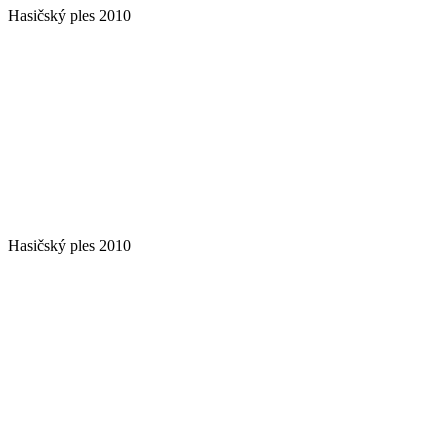
Hasičský ples 2010
Hasičský ples 2010