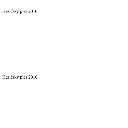
Hasičský ples 2010
Hasičský ples 2010