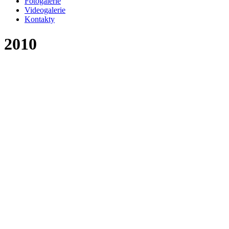
Fotogalerie
Videogalerie
Kontakty
2010