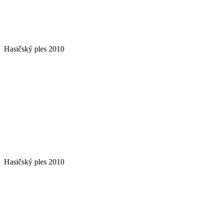
Hasičský ples 2010
Hasičský ples 2010