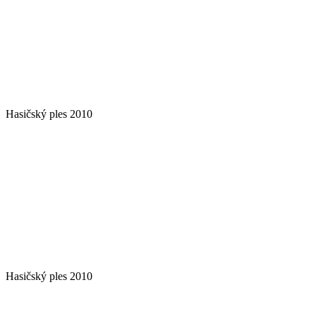
Hasičský ples 2010
Hasičský ples 2010