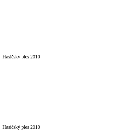
Hasičský ples 2010
Hasičský ples 2010