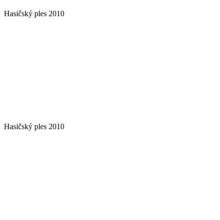
Hasičský ples 2010
Hasičský ples 2010