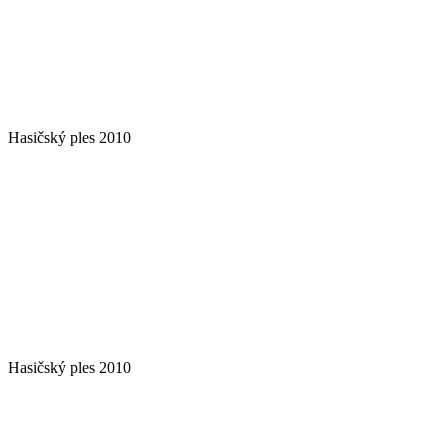
Hasičský ples 2010
Hasičský ples 2010