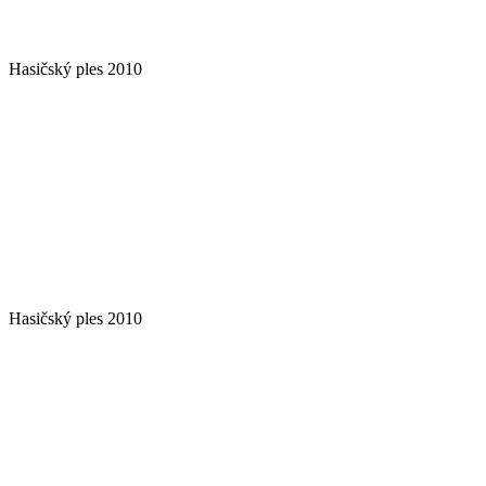
Hasičský ples 2010
Hasičský ples 2010