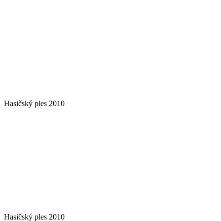
Hasičský ples 2010
Hasičský ples 2010