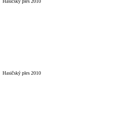
Hasičský ples 2010
Hasičský ples 2010